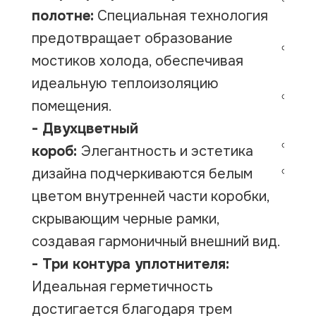
полотне:
Специальная технология
по
предотвращает образование
Вн
мостиков холода, обеспечивая
бе
идеальную теплоизоляцию
Вн
помещения.
гр
- Двухцветный
Ра
короб:
Элегантность и эстетика
До
дизайна подчеркиваются белым
ко
цветом внутренней части коробки,
скрывающим черные рамки,
создавая гармоничный внешний вид.
- Три контура уплотнителя:
Идеальная герметичность
достигается благодаря трем