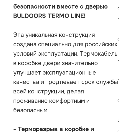
безопасности вместе с дверью
По
BULDOORS TERMO LINE!
Ут
пе
Эта уникальная конструкция
За
создана специально для российских
ГА
условий эксплуатации. Термокабель
За
в коробке двери значительно
ГА
улучшает эксплуатационные
3 
качества и продлевает срок службы
ти
всей конструкции, делая
проживание комфортным и
Фу
безопасным.
на
Но
- Терморазрыв в коробке и
Ме