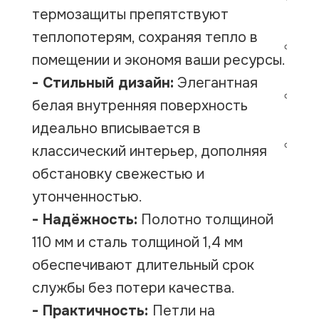
термозащиты препятствуют
по
теплопотерям, сохраняя тепло в
Вн
помещении и экономя ваши ресурсы.
бе
- Стильный дизайн:
Элегантная
Вн
белая внутренняя поверхность
чё
идеально вписывается в
Ра
классический интерьер, дополняя
обстановку свежестью и
утонченностью.
- Надёжность:
Полотно толщиной
110 мм и сталь толщиной 1,4 мм
обеспечивают длительный срок
службы без потери качества.
- Практичность:
Петли на