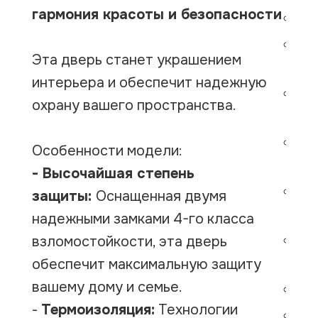
гармония красоты и безопасности
По
Ут
Эта дверь станет украшением
пе
интерьера и обеспечит надежную
За
охрану вашего пространства.
ГА
За
Особенности модели:
ГА
- Высочайшая степень
3 
защиты:
Оснащенная двумя
ти
надежными замками 4-го класса
взломостойкости, эта дверь
Фу
обеспечит максимальную защиту
по
вашему дому и семье.
Но
-
Термоизоляция:
Технологии
Ме