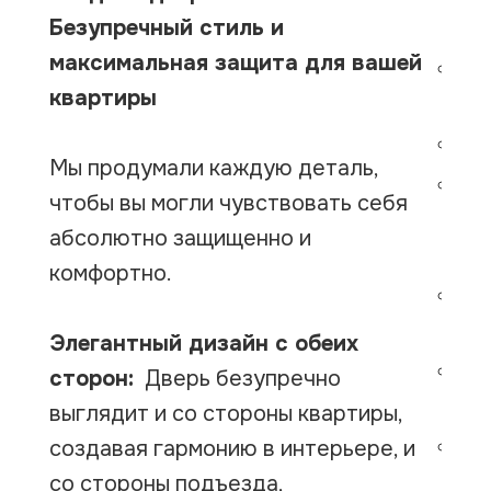
Безупречный стиль и
1.4
максимальная защита для вашей
По
квартиры
1.2
Ут
Мы продумали каждую деталь,
За
чтобы вы могли чувствовать себя
ве
абсолютно защищенно и
вз
комфортно.
За
ГА
Элегантный дизайн с обеих
3 
сторон:
Дверь безупречно
Lo
выглядит и со стороны квартиры,
создавая гармонию в интерьере, и
Фу
со стороны подъезда,
на