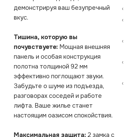
демонстрируя ваш безупречный
Но
вкус.
Ме
по
Тишина, которую вы
Вн
почувствуете:
Мощная внешняя
ве
панель и особая конструкция
Вн
полотна толщиной 92 мм
чё
эффективно поглощают звуки.
Ра
Забудьте о шуме из подъезда,
разговорах соседей и работе
лифта. Ваше жилье станет
настоящим оазисом спокойствия.
Максимальная защита:
2 замка с